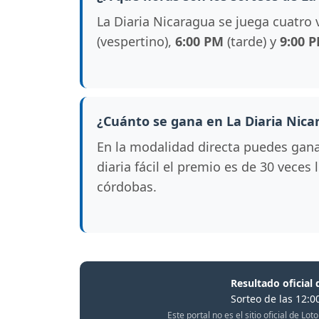
La Diaria Nicaragua se juega cuatro 
(vespertino),
6:00 PM
(tarde) y
9:00 
¿Cuánto se gana en La Diaria Nica
En la modalidad directa puedes gan
diaria fácil el premio es de 30 veces
córdobas.
Resultado oficial 
Sorteo de las 12:0
Este portal no es el sitio oficial de L