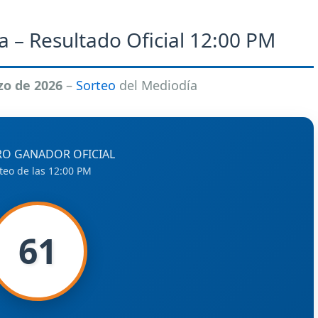
a – Resultado Oficial 12:00 PM
zo de 2026
–
Sorteo
del Mediodía
O GANADOR OFICIAL
teo de las 12:00 PM
61