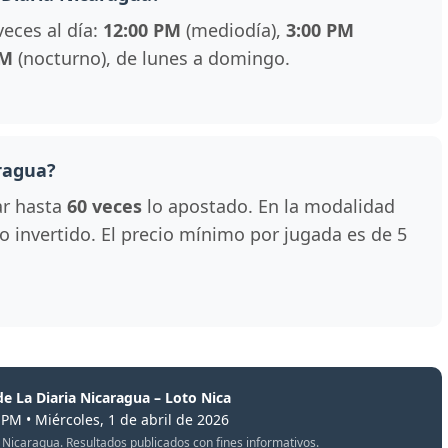
veces al día:
12:00 PM
(mediodía),
3:00 PM
PM
(nocturno), de lunes a domingo.
ragua?
ar hasta
60 veces
lo apostado. En la modalidad
 lo invertido. El precio mínimo por jugada es de 5
de La Diaria Nicaragua – Loto Nica
 PM • Miércoles, 1 de abril de 2026
oto Nicaragua. Resultados publicados con fines informativos.