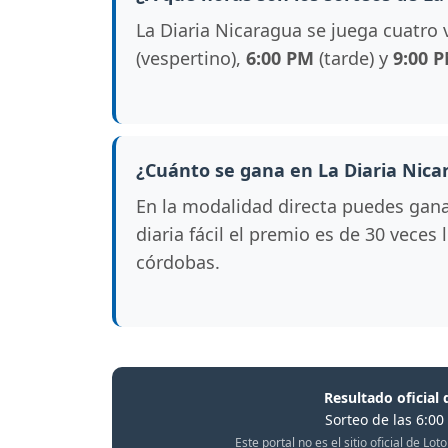
La Diaria Nicaragua se juega cuatro 
(vespertino),
6:00 PM
(tarde) y
9:00 
¿Cuánto se gana en La Diaria Nica
En la modalidad directa puedes gan
diaria fácil el premio es de 30 veces
córdobas.
Resultado oficial 
Sorteo de las 6:0
Este portal no es el sitio oficial de L