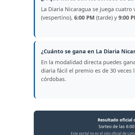
La Diaria Nicaragua se juega cuatro 
(vespertino),
6:00 PM
(tarde) y
9:00 
¿Cuánto se gana en La Diaria Nica
En la modalidad directa puedes gan
diaria fácil el premio es de 30 veces
córdobas.
Resultado oficial 
Sorteo de las 6:0
Este portal no es el sitio oficial de L