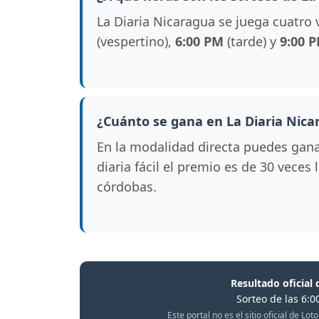
La Diaria Nicaragua se juega cuatro 
(vespertino),
6:00 PM
(tarde) y
9:00 
¿Cuánto se gana en La Diaria Nica
En la modalidad directa puedes gan
diaria fácil el premio es de 30 veces
córdobas.
Resultado oficial 
Sorteo de las 6:0
Este portal no es el sitio oficial de L