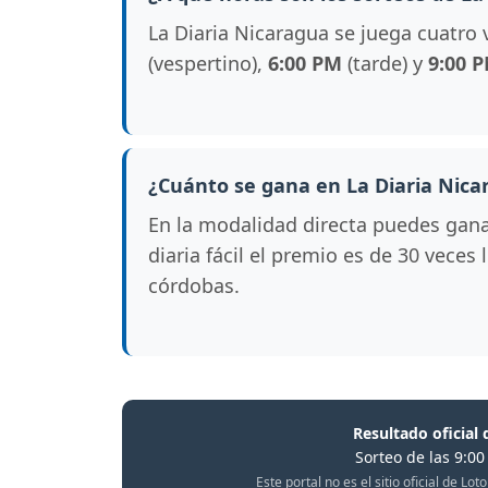
La Diaria Nicaragua se juega cuatro 
(vespertino),
6:00 PM
(tarde) y
9:00 
¿Cuánto se gana en La Diaria Nica
En la modalidad directa puedes gan
diaria fácil el premio es de 30 veces
córdobas.
Resultado oficial 
Sorteo de las 9:0
Este portal no es el sitio oficial de L