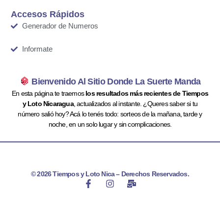
Accesos Rápidos
Generador de Numeros
Informate
Bienvenido Al Sitio Donde La Suerte Manda
En esta página te traemos
los resultados más recientes de Tiempos
y Loto Nicaragua
, actualizados al instante. ¿Queres saber si tu
número salió hoy? Acá lo tenés todo: sorteos de la mañana, tarde y
noche, en un solo lugar y sin complicaciones.
© 2026 Tiempos y Loto Nica – Derechos Reservados.
F
I
M
a
n
a
c
s
i
e
t
l
b
a
-