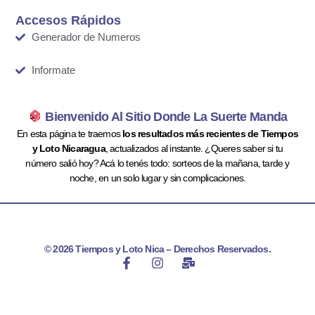
Accesos Rápidos
Generador de Numeros
Informate
Bienvenido Al Sitio Donde La Suerte Manda
En esta página te traemos
los resultados más recientes de Tiempos
y Loto Nicaragua
, actualizados al instante. ¿Queres saber si tu
número salió hoy? Acá lo tenés todo: sorteos de la mañana, tarde y
noche, en un solo lugar y sin complicaciones.
© 2026 Tiempos y Loto Nica – Derechos Reservados.
F
I
M
a
n
a
c
s
i
e
t
l
b
a
-