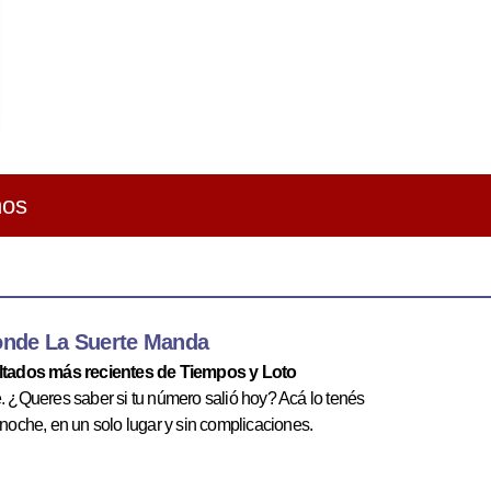
ños
onde La Suerte Manda
ultados más recientes de Tiempos y Loto
te. ¿Queres saber si tu número salió hoy? Acá lo tenés
 noche, en un solo lugar y sin complicaciones.