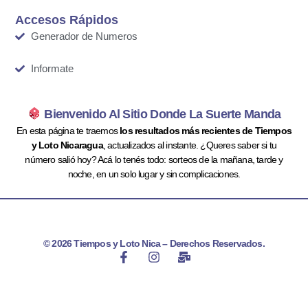
Accesos Rápidos
Generador de Numeros
Informate
Bienvenido Al Sitio Donde La Suerte Manda
En esta página te traemos
los resultados más recientes de Tiempos
y Loto Nicaragua
, actualizados al instante. ¿Queres saber si tu
número salió hoy? Acá lo tenés todo: sorteos de la mañana, tarde y
noche, en un solo lugar y sin complicaciones.
© 2026 Tiempos y Loto Nica – Derechos Reservados.
F
I
M
a
n
a
c
s
i
e
t
l
b
a
-