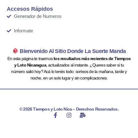
Accesos Rápidos
Generador de Numeros
Informate
Bienvenido Al Sitio Donde La Suerte Manda
En esta página te traemos
los resultados más recientes de Tiempos
y Loto Nicaragua
, actualizados al instante. ¿Queres saber si tu
número salió hoy? Acá lo tenés todo: sorteos de la mañana, tarde y
noche, en un solo lugar y sin complicaciones.
© 2026 Tiempos y Loto Nica – Derechos Reservados.
F
I
M
a
n
a
c
s
i
e
t
l
b
a
-