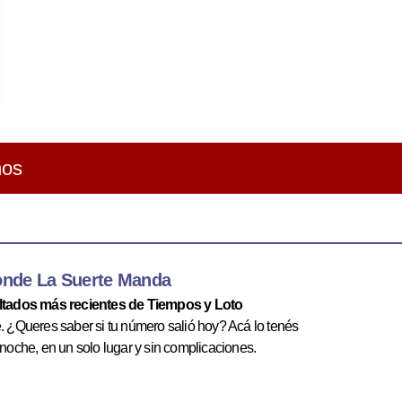
ños
onde La Suerte Manda
ultados más recientes de Tiempos y Loto
te. ¿Queres saber si tu número salió hoy? Acá lo tenés
 noche, en un solo lugar y sin complicaciones.