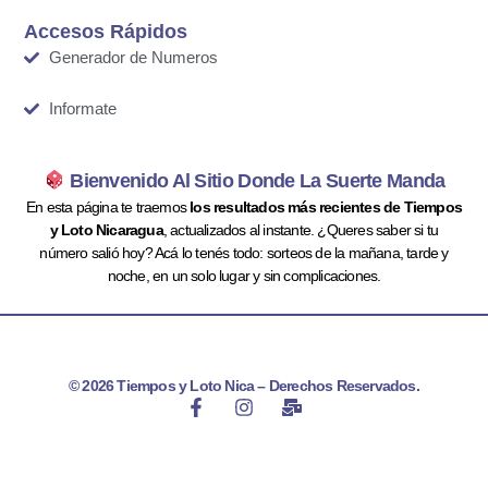
Accesos Rápidos
Generador de Numeros
Informate
Bienvenido Al Sitio Donde La Suerte Manda
En esta página te traemos
los resultados más recientes de Tiempos
y Loto Nicaragua
, actualizados al instante. ¿Queres saber si tu
número salió hoy? Acá lo tenés todo: sorteos de la mañana, tarde y
noche, en un solo lugar y sin complicaciones.
© 2026 Tiempos y Loto Nica – Derechos Reservados.
F
I
M
a
n
a
c
s
i
e
t
l
b
a
-