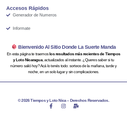
Accesos Rápidos
Generador de Numeros
Informate
Bienvenido Al Sitio Donde La Suerte Manda
En esta página te traemos
los resultados más recientes de Tiempos
y Loto Nicaragua
, actualizados al instante. ¿Queres saber si tu
número salió hoy? Acá lo tenés todo: sorteos de la mañana, tarde y
noche, en un solo lugar y sin complicaciones.
© 2026 Tiempos y Loto Nica – Derechos Reservados.
F
I
M
a
n
a
c
s
i
e
t
l
b
a
-