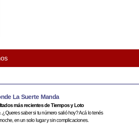
ños
onde La Suerte Manda
ultados más recientes de Tiempos y Loto
te. ¿Queres saber si tu número salió hoy? Acá lo tenés
 noche, en un solo lugar y sin complicaciones.