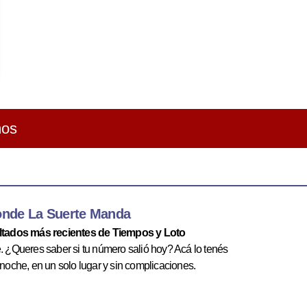
ños
onde La Suerte Manda
ultados más recientes de Tiempos y Loto
te. ¿Queres saber si tu número salió hoy? Acá lo tenés
 noche, en un solo lugar y sin complicaciones.