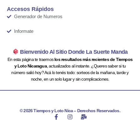
Accesos Rápidos
Generador de Numeros
Informate
Bienvenido Al Sitio Donde La Suerte Manda
En esta página te traemos
los resultados más recientes de Tiempos
y Loto Nicaragua
, actualizados al instante. ¿Queres saber si tu
número salió hoy? Acá lo tenés todo: sorteos de la mañana, tarde y
noche, en un solo lugar y sin complicaciones.
© 2026 Tiempos y Loto Nica – Derechos Reservados.
F
I
M
a
n
a
c
s
i
e
t
l
b
a
-