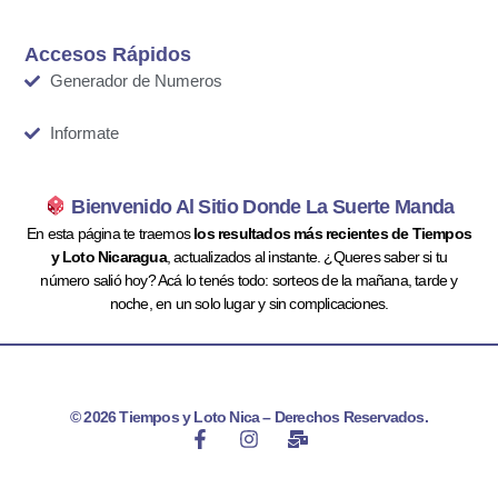
Accesos Rápidos
Generador de Numeros
Informate
Bienvenido Al Sitio Donde La Suerte Manda
En esta página te traemos
los resultados más recientes de Tiempos
y Loto Nicaragua
, actualizados al instante. ¿Queres saber si tu
número salió hoy? Acá lo tenés todo: sorteos de la mañana, tarde y
noche, en un solo lugar y sin complicaciones.
© 2026 Tiempos y Loto Nica – Derechos Reservados.
F
I
M
a
n
a
c
s
i
e
t
l