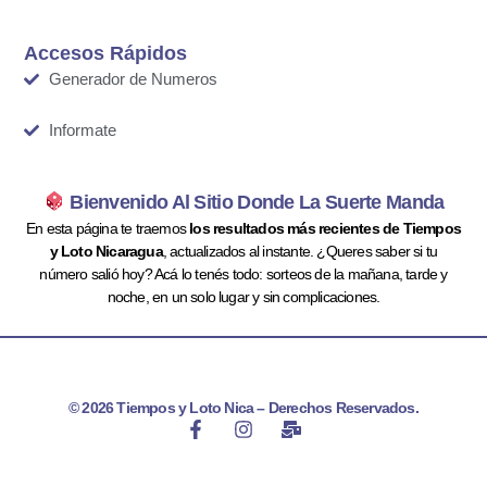
Accesos Rápidos
Generador de Numeros
Informate
Bienvenido Al Sitio Donde La Suerte Manda
En esta página te traemos
los resultados más recientes de Tiempos
y Loto Nicaragua
, actualizados al instante. ¿Queres saber si tu
número salió hoy? Acá lo tenés todo: sorteos de la mañana, tarde y
noche, en un solo lugar y sin complicaciones.
© 2026 Tiempos y Loto Nica – Derechos Reservados.
F
I
M
a
n
a
c
s
i
e
t
l