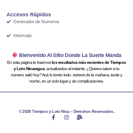
Accesos Rápidos
Generador de Numeros
Informate
Bienvenido Al Sitio Donde La Suerte Manda
En esta página te traemos
los resultados más recientes de Tiempos
y Loto Nicaragua
, actualizados al instante. ¿Queres saber si tu
número salió hoy? Acá lo tenés todo: sorteos de la mañana, tarde y
noche, en un solo lugar y sin complicaciones.
© 2026 Tiempos y Loto Nica – Derechos Reservados.
F
I
M
a
n
a
c
s
i
e
t
l