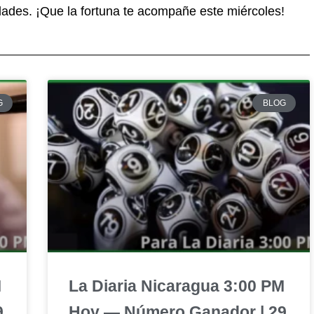
idades. ¡Que la fortuna te acompañe este miércoles!
G
BLOG
M
La Diaria Nicaragua 3:00 PM
9
Hoy — Número Ganador | 29