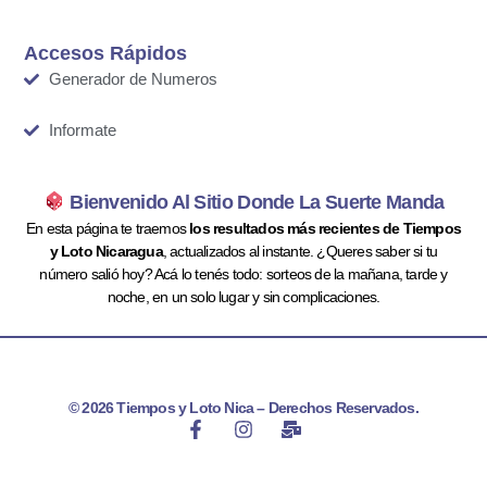
Accesos Rápidos
Generador de Numeros
Informate
Bienvenido Al Sitio Donde La Suerte Manda
En esta página te traemos
los resultados más recientes de Tiempos
y Loto Nicaragua
, actualizados al instante. ¿Queres saber si tu
número salió hoy? Acá lo tenés todo: sorteos de la mañana, tarde y
noche, en un solo lugar y sin complicaciones.
© 2026 Tiempos y Loto Nica – Derechos Reservados.
F
I
M
a
n
a
c
s
i
e
t
l