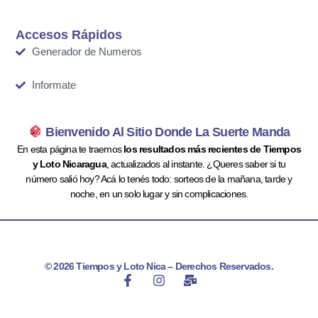
Accesos Rápidos
Generador de Numeros
Informate
Bienvenido Al Sitio Donde La Suerte Manda
En esta página te traemos
los resultados más recientes de Tiempos
y Loto Nicaragua
, actualizados al instante. ¿Queres saber si tu
número salió hoy? Acá lo tenés todo: sorteos de la mañana, tarde y
noche, en un solo lugar y sin complicaciones.
© 2026 Tiempos y Loto Nica – Derechos Reservados.
F
I
M
a
n
a
c
s
i
e
t
l