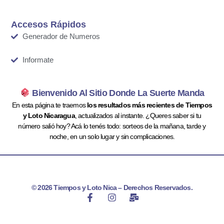
Accesos Rápidos
Generador de Numeros
Informate
Bienvenido Al Sitio Donde La Suerte Manda
En esta página te traemos
los resultados más recientes de Tiempos
y Loto Nicaragua
, actualizados al instante. ¿Queres saber si tu
número salió hoy? Acá lo tenés todo: sorteos de la mañana, tarde y
noche, en un solo lugar y sin complicaciones.
© 2026 Tiempos y Loto Nica – Derechos Reservados.
F
I
M
a
n
a
c
s
i
e
t
l