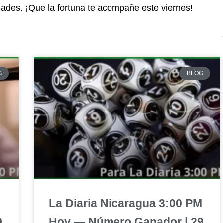
idades. ¡Que la fortuna te acompañe este viernes!
G
BLOG
M
La Diaria Nicaragua 3:00 PM
9
Hoy — Número Ganador | 29